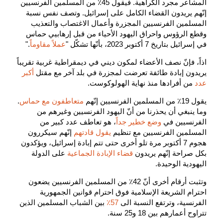
المشاعر مجرد الكراهية. فيقول 45٪ من المسلمين الفرنسيين
إنّهم يريدون القضاء الكامل على إسرائيل. وتصف نفس نسبة
المسلمين الفرنسيين المجزرة وأعمال الاغتصاب والتعذيب
وقطع الرؤوس واحراق اليهود الأحياء من قبل إرهابيي حماس
في إسرائيل بتاريخ 7 أكتوبر 2023، بأنّها تشكّل "
عملاً مقاوماً
."
اذاً، فإنّ نصف الأعضاء لمكون ديني في ديمقراطية غربية تقريباً
يريدون إبادة طائفة تعرضت لمجزرة في بلد آخر مع مقتل
أكبر
عدد
من أفرادها منذ نهاية الهولوكوست.
يقول 19٪ من المسلمين الفرنسيين إنّهم
متعاطفون مع حماس
.
وما ينبغي أن يحذرنا من أنّ اليهود الفرنسيين وغيرهم من
الفرنسيين في
وضع خطير جداً
، هو تعاطف عدد كبير من
المسلمين الفرنسيين مع تنظيم
يقول قادتهم
إنّهم سيكررون
هجوم 7 أكتوبر مرة تلو أخرى حتى تتم إبادة إسرائيل، ويؤكدون
بكل صراحة إنّهم يريدون
قضاء الإبادة الجماعية
على الدولة
اليهودية الوحيدة.
وتثبت أرقام أخرى أنّ 42٪ من المسلمين الفرنسيين يضعون
احترام الشريعة الإسلامية فوق احترام قوانين الجمهورية
الفرنسية، وترتفع النسبة الى
57٪
بين الشباب المسلمين الذين
تتراوح أعمارهم بين 18 و25 سنة.