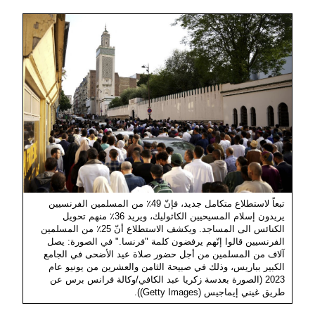
تبعاً لاستطلاع متكامل جديد، فإنّ 49٪ من المسلمين الفرنسيين
يريدون إسلام المسيحيين الكاثوليك، ويريد 36٪ منهم تحويل
الكنائس الى المساجد. ويكشف الاستطلاع أنّ 25٪ من المسلمين
الفرنسيين قالوا إنّهم يرفضون كلمة "فرنسا." في الصورة: يصل
آلاف من المسلمين من أجل حضور صلاة عيد الأضحى في الجامع
الكبير بباريس، وذلك في صبيحة الثامن والعشرين من يونيو عام
2023 (الصورة بعدسة زكريا عبد الكافي/وكالة فرانس برس عن
طريق غيني إيماجيس (Getty Images)).