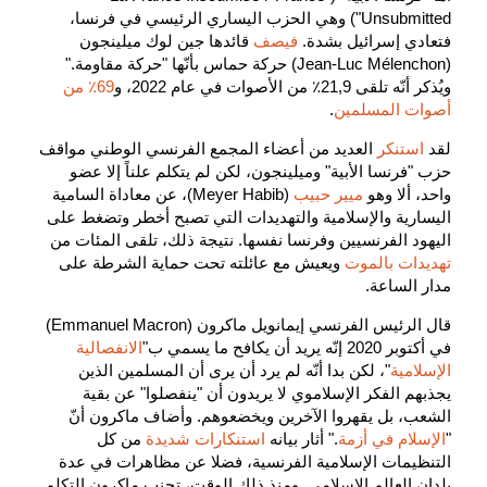
Unsubmitted") وهي الحزب اليساري الرئيسي في فرنسا،
فتعادي إسرائيل بشدة.
فيصف
قائدها جين لوك ميلينجون
(Jean-Luc Mélenchon) حركة حماس بأنّها "حركة مقاومة."
ويُذكر أنّه تلقى 21,9٪ من الأصوات في عام 2022، و
69٪ من
أصوات المسلمين
.
لقد
استنكر
العديد من أعضاء المجمع الفرنسي الوطني مواقف
حزب "فرنسا الأبية" وميلينجون، لكن لم يتكلم علناً إلا عضو
واحد، ألا وهو
ميير حبيب
(Meyer Habib)، عن معاداة السامية
اليسارية والإسلامية والتهديدات التي تصبح أخطر وتضغط على
اليهود الفرنسيين وفرنسا نفسها. نتيجة ذلك، تلقى المئات من
تهديدات بالموت
ويعيش مع عائلته تحت حماية الشرطة على
مدار الساعة.
قال الرئيس الفرنسي إيمانويل ماكرون (Emmanuel Macron)
في أكتوبر 2020 إنّه يريد أن يكافح ما يسمي ب"
الانفصالية
الإسلامية
"، لكن بدا أنّه لم يرد أن يرى أن المسلمين الذين
يجذبهم الفكر الإسلاموي لا يريدون أن "ينفصلوا" عن بقية
الشعب، بل يقهروا الآخرين ويخضعوهم. وأضاف ماكرون أنّ
"
الإسلام في أزمة
." أثار بيانه
استنكارات شديدة
من كل
التنظيمات الإسلامية الفرنسية، فضلا عن مظاهرات في عدة
بلدان العالم الإسلامي. ومنذ ذلك الوقت، تجنب ماكرون التكلم