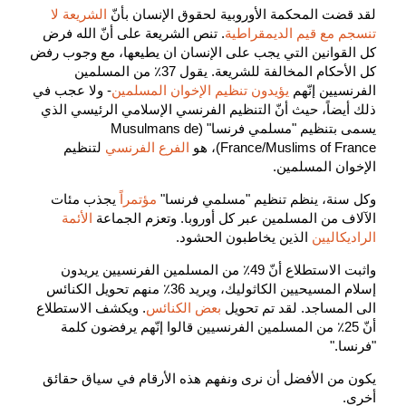
لقد قضت المحكمة الأوروبية لحقوق الإنسان بأنّ
الشريعة لا
تنسجم مع قيم الديمقراطية
. تنص الشريعة على أنّ الله فرض
كل القوانين التي يجب على الإنسان ان يطيعها، مع وجوب رفض
كل الأحكام المخالفة للشريعة. يقول 37٪ من المسلمين
الفرنسيين إنّهم
يؤيدون تنظيم الإخوان المسلمين
- ولا عجب في
ذلك أيضاً، حيث أنّ التنظيم الفرنسي الإسلامي الرئيسي الذي
يسمى بتنظيم "مسلمي فرنسا" (Musulmans de
France/Muslims of France)، هو
الفرع الفرنسي
لتنظيم
الإخوان المسلمين.
وكل سنة، ينظم تنظيم "مسلمي فرنسا"
مؤتمراً
يجذب مئات
الآلاف من المسلمين عبر كل أوروبا. وتعزم الجماعة
الأئمة
الراديكاليين
الذين يخاطبون الحشود.
واثبت الاستطلاع أنّ 49٪ من المسلمين الفرنسيين يريدون
إسلام المسيحيين الكاثوليك، ويريد 36٪ منهم تحويل الكنائس
الى المساجد. لقد تم تحويل
بعض الكنائس
. ويكشف الاستطلاع
أنّ 25٪ من المسلمين الفرنسيين قالوا إنّهم يرفضون كلمة
"فرنسا."
يكون من الأفضل أن نرى ونفهم هذه الأرقام في سياق حقائق
أخرى.