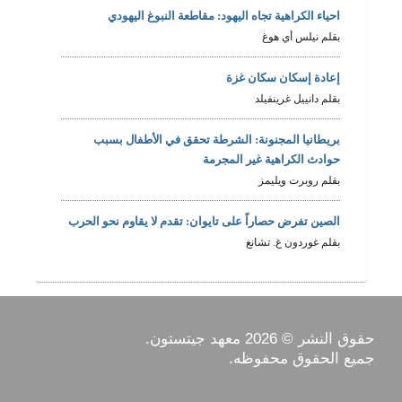
احياء الكراهية تجاه اليهود: مقاطعة النبوغ اليهودي
بقلم نيلس أي هوغ
إعادة إسكان سكان غزة
بقلم دانييل غرينفيلد
بريطانيا المجنونة: الشرطة تحقق في الأطفال بسبب
حوادث الكراهية غير المجرمة
بقلم روبرت ويليمز
الصين تفرض حصاراً على تايوان: تقدم لا يقاوم نحو الحرب
بقلم غوردون غ. تشانغ
حقوق النشر © 2026 معهد جيتستون.
جميع الحقوق محفوظه.