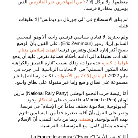
معظمها. ولا يرحَّل إلا 7
٪ من المهاجرين غير القانونيين
الذين
يؤمرون بمغادرة فرنسا.
لم يتلق الاستطلاع في "لي جورنال دو ديمانش" إلا تعليقات
قليلة.
ولم يجترئ إلا قيادي سياسي فرنسي واحد، ألا وهو الصحفي
السابق إريك زمور (Éric Zemmour)، على القول بأنّ الوضع
يصبح أكثر إثارة للقلق وتتعرض فرنسا
لتهديد إسلامي متنام
.
لقد أدت تعليقاته الى ادانته بأحكام قضائية تفرض عليه أن يدفع
غرامات كبيرة
عدة مرات، وذلك بسبب "اثارة التمييز والكراهية
تجاه المكون المسلم." في الانتخابات الرئاسية التي جرت في
مايو 2022،
لم يتلق إلا 7٪ من الأصوات
، فكانت رسالته إما غير
مسموعة على نطاق واسع وإما غير مقبولة على نطاق واسع.
أمّا رئيسة حزب التجمع الوطني (National Rally Party) مارين
لوبان (Marine Le Pen)، فاقتصرت على
استنكار
وجود
"أيديولوجية إسلاموية تختلف تماماً عن الإسلام" في فرنسا،
وتصر على القول بأنّ أقلية صغيرة جداً من المسلمين تلتزم
بهذه الأيديولوجية. و
تضيف
، ربما من باب التمني، أنّ الإسلام
"ينسجم بشكل كامل" مع المؤسسات الفرنسية.
أمّا "فرنسا الأبية" ("La France Insoumise"/"France