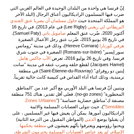
إنّ فرنسا هي واحدة من البلدان الوحيدة في العالم الغربي التي
ضرب فيها المسلمون الراديكاليون أعناق الرجال (البلد الآخر
هو المملكة المتحدة حيث
حاول مسلمان أن يضربا عنق الجندي
البريطاني لي ريغبي
(Lee Rigby) في عام 2013). في تاريخ 16
أكتوبر 2020، ضُرب عنق المعلم
صامويل باتي
(Samuel Paty).
في تاريخ 26 يونيو 2015، ضُرب عنق رجل الأعمال الصغيرة
هرفي كورنارا
(Hereve Cornara)، وذلك في مدينة "رومانس
سور إيسير" (Romans-sur-Isère) الصغيرة في جنوب شرق
فرنسا. وفي تاريخ 26 يوليو 2016، تعرض
الأب جاكس هامل
(Jacques Hamel) لقطع حلقه وضرب عنقه في مدينة "سانت
إيتين دو روفراي" (Saint-Étienne-du-Rouvray) في منطقة
نرمندية، وذلك اثناء أداء القداس في كنيسة كانت خالية تقريباً.
ويتبين أنّ فرنسا هي البلد الأوربي مع أكبر عدد من "المناطق
المحظورة" (no-go zones). فعلى أقل تقدير، هناك 751 منطقة
مصنفة ك"مناطق حضارية حساسة" ("
Zones Urbaines
Sensibles
")، حيث تتولى العصابات المسلمة والائمة
الراديكاليون أمورها. يمكن أن يعيش فيها غير المسلمين ، على
أن يقبلوا بوضع
الذمي
(المواطن المقبول من الدرجة الثانية)
ويحنوا رؤوسهم ويعترفوا بأنّهم يعيشون في
منطقة يحكمها
الإسلام
.
لم يعد عناصر العصابات المسلمة يحترمون الشرطة
.