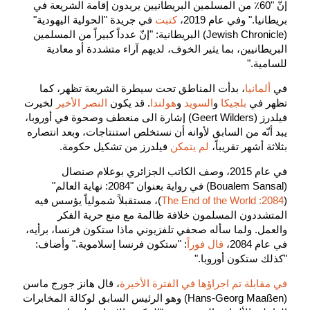
إنّ "60٪ من المسلمين البريطانيين يريدون إقامة الشريعة في
بريطانيا." وفي عام 2019،
كتبت
في جريدة "الحولية اليهودية"
(Jewish Chronicle) البريطانية: "إنّ عدداً كبيراً من المسلمين
البريطانيين، بما يثير الخوف، لديهم آراء متشددة أو معادية
للسامية."
في
ألمانيا
، بدأت المناطق تحت سيطرة الشريعة تظهر، كما
تظهر في
بلجيكا
و
السويد
و
هولندا
. قد يكون
النصر الأخير
لخيرت
فيلدرز (Geert Wilders) إشارة الى منعطف وصحوة في أوروبا،
يبد أنّه من السابق لأوانه أن نستخلص استنتاجات، وبعد انتصاره
بثلاثة أشهر تقريباً،
لم يتمكن
فيلدرز من تشكيل حكومة.
في عام 2015، وصف الكاتب الجزائري بوعلام صنصال
(Boualem Sansal) في رواية بعنوان "2084: نهاية العالم"
(
2084: The End of the World
)، مستقبلاً شمولياً يؤسس فيه
المتشددون المسلمون خلافة ظالمة مع منع حرية الفكر
والعمل. ولما سأله صحفي تلفزيوني ماذا ستكون فرنسا، برأيه،
في عام 2084،
قال فوراً
: "ستكون فرنسا إسلاموية." وأضاف:
"كذلك ستكون أوروبا."
في مقابلة تم اجراؤها في الفترة الأخيرة
، قال هانز جورج ماسن
(Hans-Georg Maaßen) وهو الرئيس السابق لوكالة المخابرات