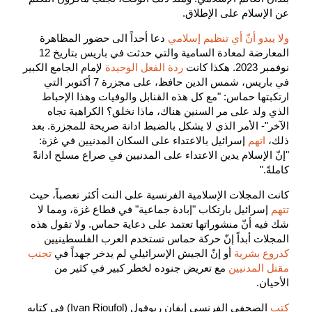
عن الإسلام على الإطلاق.
ولا يبدو أنّ أي تنظيم إسلامي
دعا أحداً الى حضور المظاهرة
المعارضة لمعادة السامية والتي حدثت في باريس بتاريخ 12
نوفمبر 2023. هكذا كانت
ردة الفعل الوحيدة
لإمام الجامع الكبير
في باريس، شمس الدين حافظ، على مجزرة 7 أكتوبر التي
ارتكبتها حماس: "مع كل هذه القنابل والوفيات وهذا الإحباط
الذي ولد على مر السنين هناك، ماذا نخلق؟ الكراهية تجاه
الآخر"- الأمر الذي لا يشكل بالضبط ادانة صريحة للمجزرة. بعد
ذلك،
اتهم
إسرائيل بالاعتداء على السكان المدنيين في غزة:
"إنّ الإسلام يدين الاعتداء على المدنيين في صراع مسلح ادانةً
كاملةً."
كانت المجلات الإسلامية الفرنسية على النت أكثر تعصباً، حيث
تتهم
إسرائيل بارتكاب "إبادة جماعية" في قطاع غزة، ومما لا
شك فيه أنّ منشوراتها تعتمد على دعاية حماس. ولا تقول هذه
المجلات أبداً إنّ حركة حماس تستخدم العرب الفلسطينيين
كدروع بشرية
أو إنّ الجيش الإسرائيلي لم يدخر جهداً في
تجنب
مقتل المدنيين
مع تعريض جنوده لخطر كبير في كثير من
الأحيان.
كتب
الصحفي الفرنسي إيفان ريوفول (Ivan Rioufol) في كتابه