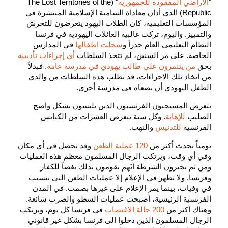
"
الأراضي المفقودة للجمهورية
" (The Lost Territories of the
Republic) الذي أدان معاداة السامية الإسلامية المنتشرة في
المؤسسات التعليمية، كان الطلاب اليهود يتعرضون للتحرش
والتمييز. واليوم، تركت غالبية العائلات اليهودية في فرنسا
النظام التعليمي العام حذراً و
سجلت اطفالها
في المدارس
الخاصة. على مر السنين، لم تتخذ السلطات
أي إجراءات تأديبية
بحق
من يتنمرون على طالب يهودي في مدرسة عامة
. فبدلاً
من اتخاذ تلك الاجراءات، قد تطلب هذه السلطات من والدي
الطفل اليهودي أن يضعاه في مدرسة أخرى.
يتعرض المسيحيون الفرنسيون الذين يلبسون بشكل واضح
الصليب
للإهانة
. وكل سنة تتعرض العشرات من الكنائس
الفرنسية
للتدنيس
والنهب.
يومياً تحدث أكثر من
120 عملية الطعن
وقد تحصل في أي مكان
وفي أي وقت، ويرتكب الرجال المسلمون معظم هذه العمليات
ومن ثم يخبرون الشرطة أنّهم يقومون بذلك بغضاً للكفار
وفرنسا. ولا تظهر في الإعلام إلا عمليات الطعن التي تتسبب
في وفيات، بينما يمر الإعلام على غيرها بصمت. في المدن
الفرنسية الرئيسية، أصبحت عمليات السطو والضرب شائعة.
وهناك أكثر من
200 حالة الاغتصاب
في فرنسا كل يوم، ويرتكب
الرجال المسلمون الذين دخلوا الى فرنسا بشكل غير قانوني