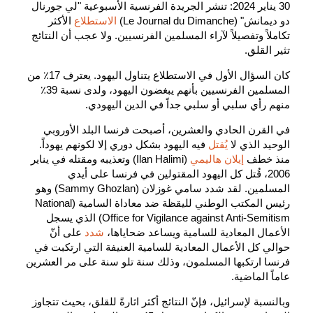
30 يناير 2024: تنشر الجريدة الفرنسية الأسبوعية "لي جورنال
دو ديمانش" (Le Journal du Dimanche)
الاستطلاع
الأكثر
تكاملاً وتفصيلاً لآراء المسلمين الفرنسيين. ولا عجب أن النتائج
تثير القلق.
كان السؤال الأول في الاستطلاع يتناول اليهود. يعترف 17٪ من
المسلمين الفرنسيين بأنهم يبغضون اليهود، ولدى نسبة 39٪
منهم رأي سلبي أو سلبي جداً في الدين اليهودي.
في القرن الحادي والعشرين، أصبحت فرنسا البلد الأوروبي
الوحيد الذي لا
يُقتل
فيه اليهود بشكل دوري إلا لكونهم يهوداً.
منذ خطف
إيلان هاليمي
(Ilan Halimi) وتعذيبه ومقتله في يناير
2006، قُتل كل اليهود المقتولين في فرنسا على أيدي
المسلمين. لقد شدد سامي غوزلان (Sammy Ghozlan) وهو
رئيس المكتب الوطني لليقظة ضد معاداة السامية (National
Office for Vigilance against Anti-Semitism) الذي يسجل
الأعمال المعادية للسامية ويساعد ضحاياها،
شدد
على أنّ
حوالي كل الأعمال المعادية للسامية العنيفة التي ارتكبت في
فرنسا ارتكبها المسلمون، وذلك سنة تلو سنة على مر العشرين
عاماً الماضية.
وبالنسبة لإسرائيل، فإنّ النتائج أكثر اثارةً للقلق، بحيث تتجاوز