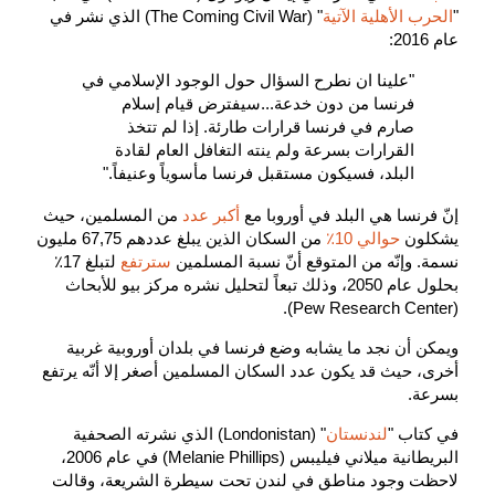
"
الحرب الأهلية الآتية
" (The Coming Civil War) الذي نشر في
عام 2016:
"علينا ان نطرح السؤال حول الوجود الإسلامي في
فرنسا من دون خدعة...سيفترض قيام إسلام
صارم في فرنسا قرارات طارئة. إذا لم تتخذ
القرارات بسرعة ولم ينته التغافل العام لقادة
البلد، فسيكون مستقبل فرنسا مأسوياً وعنيفاً."
إنّ فرنسا هي البلد في أوروبا مع
أكبر عدد
من المسلمين، حيث
يشكلون
حوالي 10٪
من السكان الذين يبلغ عددهم 67,75 مليون
نسمة. وإنّه من المتوقع أنّ نسبة المسلمين
سترتفع
لتبلغ 17٪
بحلول عام 2050، وذلك تبعاً لتحليل نشره مركز بيو للأبحاث
(Pew Research Center).
ويمكن أن نجد ما يشابه وضع فرنسا في بلدان أوروبية غربية
أخرى، حيث قد يكون عدد السكان المسلمين أصغر إلا أنّه يرتفع
بسرعة.
في كتاب "
لندنستان
" (Londonistan) الذي نشرته الصحفية
البريطانية ميلاني فيليبس (Melanie Phillips) في عام 2006،
لاحظت وجود مناطق في لندن تحت سيطرة الشريعة، وقالت