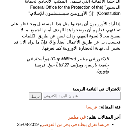
الداخلية الألمانية التي تسمى "المكتب الاتحادي لحماية
الدستور" (Federal Office for the Protection of the
Constitution): "إنّ الأوروبيين سيستسلمون للإسلام."
إذا أراد الأوروبيون أن يتجنبوا مثل هذا المستقبل ويحافظوا على
ثقافتهم، فعليهم أن يوضحوا هذا الهدف أمام الجميع بما لا
يفسح مجالاً لسوء الفهم، وذلك ليس عن طريق الكلمات
فحسب، بل عن طريق الأعمال أيضاً. وإلا، فإنّ ما نراه الآن قد
يشير الى نهاية الحضارة الأوروبية كما نعرفها.
الدكتور غي ميليير (Guy Millière) هو أستاذ في
جامعة باريس، ومؤلف 27 كتاباً حول فرنسا
وأوروبا.
للاشتراك في القائمة البريدية
فئة المقالة:
فرنسا
آخر المقالات بقلم:
غي ميليير
فرنسا تغرق ببطء في بحر من الفوضى
, 2019-08-25