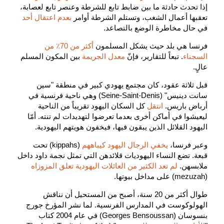
إذا تحدث حادثة ما بين ضابط تابع للشرطة وعنصر تابع لعصابة،
تعقبها أعمال الشغب، وتستلم الشرطة أوامر
بعدم اعتقال أحد
في حال مخاطرة الوضع بالتصاعد.
فرنسا هي بلد حيث يشكل المسلمون
أكثر من 70٪ من
السجناء
. تبعاً للتقارير، فإنّ
معدل الجريمة
بين المكون المسلم
عالٍ.
قبل ثلاثة عقود، كان مجتمع يهودي كبير في منطقة "سين
سانت دينيس" (Seine-Saint-Denis) وهي ناحية فرنسية في
أرباض باريس.
انتقل
كل السكان اليهود تقريباً من الناحية
ليعيشوا في أماكن أخرى بعدما تعرضوا لتهديدات لم تنته. أمّا
اليهود القلائل الذين يبقون فيها، فيخفون هويتهم اليهودية.
وعبر فرنسا،
يخفي الرجال اليهود كيباههم
(kippahs) تحت
قبعة. تضع النساء اليهوديات قلائدهن التي تمثل نجمة داود داخل
ملابسهن.
لم تعد الكثير من العائلات اليهودية تعلق المزوزاه
(mezuzah) على مداخل بيوتها.
طوال أكثر من 20 سنة، أصبح من المستحيل أن نناقش
الهولوكوست في المدارس الفرنسية. لما نشر المؤرخ جورج
بنسوسان (Georges Bensoussan) في عام 2004 كتاب